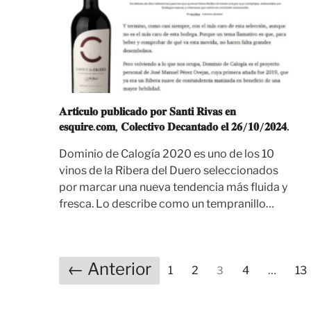
𝐀𝐫𝐭𝐢́𝐜𝐮𝐥𝐨 𝐩𝐮𝐛𝐥𝐢𝐜𝐚𝐝𝐨 𝐩𝐨𝐫 𝐒𝐚𝐧𝐭𝐢 𝐑𝐢𝐯𝐚𝐬 𝐞𝐧
𝐞𝐬𝐪𝐮𝐢𝐫𝐞.𝐜𝐨𝐦, 𝐂𝐨𝐥𝐞𝐜𝐭𝐢𝐯𝐨 𝐃𝐞𝐜𝐚𝐧𝐭𝐚𝐝𝐨 𝐞𝐥 𝟐𝟔/𝟏𝟎/𝟐𝟎𝟐𝟒.
Dominio de Calogía 2020 es uno de los 10
vinos de la Ribera del Duero seleccionados
por marcar una nueva tendencia más fluida y
fresca. Lo describe como un tempranillo…
← Anterior
1
2
4
…
13
3