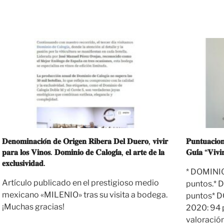
𝐃𝐞𝐧𝐨𝐦𝐢𝐧𝐚𝐜𝐢𝐨́𝐧 𝐝𝐞 𝐎𝐫𝐢𝐠𝐞𝐧 𝐑𝐢𝐛𝐞𝐫𝐚 𝐃𝐞𝐥 𝐃𝐮𝐞𝐫𝐨, 𝐯𝐢𝐯𝐢𝐫
𝐏𝐮𝐧𝐭𝐮𝐚𝐜𝐢
𝐩𝐚𝐫𝐚 𝐥𝐨𝐬 𝐕𝐢𝐧𝐨𝐬. 𝐃𝐨𝐦𝐢𝐧𝐢𝐨 𝐝𝐞 𝐂𝐚𝐥𝐨𝐠𝐢́𝐚, 𝐞𝐥 𝐚𝐫𝐭𝐞 𝐝𝐞 𝐥𝐚
𝐆𝐮𝐢́𝐚 “𝐕𝐢𝐯𝐢
𝐞𝐱𝐜𝐥𝐮𝐬𝐢𝐯𝐢𝐝𝐚𝐝.
* DOMINI
Artículo publicado en el prestigioso medio
puntos.*
mexicano «MILENIO» tras su visita a bodega.
puntos* 
¡Muchas gracias!
2020: 94 
valoración