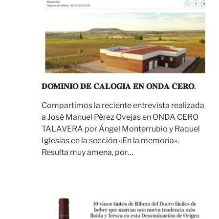
𝐃𝐎𝐌𝐈𝐍𝐈𝐎 𝐃𝐄 𝐂𝐀𝐋𝐎𝐆𝐈́𝐀 𝐄𝐍 𝐎𝐍𝐃𝐀 𝐂𝐄𝐑𝐎.
Compartimos la reciente entrevista realizada
a José Manuel Pérez Ovejas en ONDA CERO
TALAVERA por Ángel Monterrubio y Raquel
Iglesias en la sección «En la memoria».
Resulta muy amena, por…