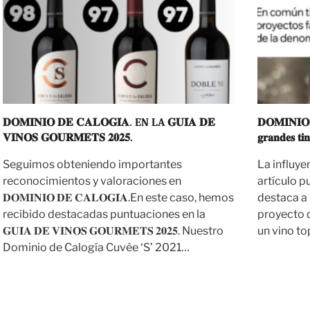
𝐃𝐎𝐌𝐈𝐍𝐈𝐎 𝐃𝐄 𝐂𝐀𝐋𝐎𝐆𝐈́𝐀. EN LA 𝐆𝐔𝐈́𝐀 𝐃𝐄
𝐃𝐎𝐌𝐈𝐍𝐈𝐎 𝐃
𝐕𝐈𝐍𝐎𝐒 𝐆𝐎𝐔𝐑𝐌𝐄𝐓𝐒 𝟐𝟎𝟐𝟓.
𝐠𝐫𝐚𝐧𝐝𝐞𝐬 𝐭𝐢
Seguimos obteniendo importantes
La influye
reconocimientos y valoraciones en
artículo 
𝐃𝐎𝐌𝐈𝐍𝐈𝐎 𝐃𝐄 𝐂𝐀𝐋𝐎𝐆𝐈́𝐀.En este caso, hemos
destaca a
recibido destacadas puntuaciones en la
proyecto 
𝐆𝐔𝐈́𝐀 𝐃𝐄 𝐕𝐈𝐍𝐎𝐒 𝐆𝐎𝐔𝐑𝐌𝐄𝐓𝐒 𝟐𝟎𝟐𝟓. Nuestro
un vino t
Dominio de Calogía Cuvée ‘S’ 2021…