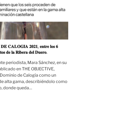
𝐄 𝐂𝐀𝐋𝐎𝐆𝐈́𝐀 𝟐𝟎𝟐𝟏, 𝐞𝐧𝐭𝐫𝐞 𝐥𝐨𝐬 𝟔
𝐭𝐨𝐬 𝐝𝐞 𝐥𝐚 𝐑𝐢𝐛𝐞𝐫𝐚 𝐝𝐞𝐥 𝐃𝐮𝐞𝐫𝐨.
nte periodista, Mara Sánchez, en su
publicado en THE OBJECTIVE,
 Dominio de Calogía como un
de alta gama, describiéndolo como
op, donde queda…