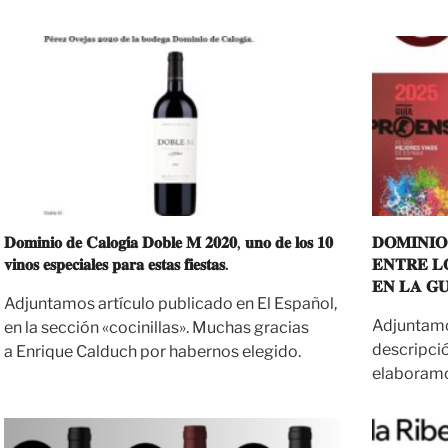
𝐃𝐨𝐦𝐢𝐧𝐢𝐨 𝐝𝐞 𝐂𝐚𝐥𝐨𝐠𝐢́𝐚 𝐃𝐨𝐛𝐥𝐞 𝐌 𝟐𝟎𝟐𝟎, 𝐮𝐧𝐨 𝐝𝐞 𝐥𝐨𝐬 𝟏𝟎
𝐃𝐎𝐌𝐈𝐍𝐈𝐎
𝐯𝐢𝐧𝐨𝐬 𝐞𝐬𝐩𝐞𝐜𝐢𝐚𝐥𝐞𝐬 𝐩𝐚𝐫𝐚 𝐞𝐬𝐭𝐚𝐬 𝐟𝐢𝐞𝐬𝐭𝐚𝐬.
𝐄𝐍𝐓𝐑𝐄 𝐋
𝐄𝐍 𝐋𝐀 𝐆𝐔
Adjuntamos artículo publicado en El Español,
Adjuntamos
en la sección «cocinillas». Muchas gracias
descripció
a Enrique Calduch por habernos elegido.
elaboramo