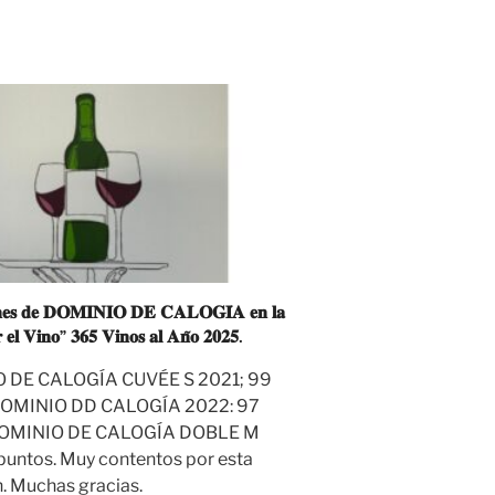
𝐧𝐞𝐬 𝐝𝐞 𝐃𝐎𝐌𝐈𝐍𝐈𝐎 𝐃𝐄 𝐂𝐀𝐋𝐎𝐆𝐈́𝐀 𝐞𝐧 𝐥𝐚
𝐫 𝐞𝐥 𝐕𝐢𝐧𝐨” 𝟑𝟔𝟓 𝐕𝐢𝐧𝐨𝐬 𝐚𝐥 𝐀𝐧̃𝐨 𝟐𝟎𝟐𝟓.
O DE CALOGÍA CUVÉE S 2021; 99
 DOMINIO DD CALOGÍA 2022: 97
DOMINIO DE CALOGÍA DOBLE M
puntos. Muy contentos por esta
. Muchas gracias.