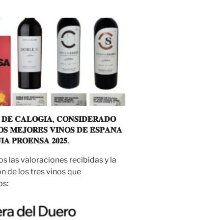
 𝐃𝐄 𝐂𝐀𝐋𝐎𝐆𝐈́𝐀, 𝐂𝐎𝐍𝐒𝐈𝐃𝐄𝐑𝐀𝐃𝐎
𝐒 𝐌𝐄𝐉𝐎𝐑𝐄𝐒 𝐕𝐈𝐍𝐎𝐒 𝐃𝐄 𝐄𝐒𝐏𝐀𝐍̃𝐀
𝐀 𝐏𝐑𝐎𝐄𝐍𝐒𝐀 𝟐𝟎𝟐𝟓.
 las valoraciones recibidas y la
n de los tres vinos que
s: