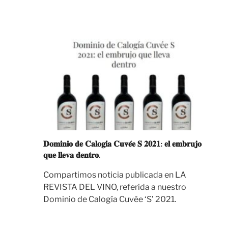
𝐃𝐨𝐦𝐢𝐧𝐢𝐨 𝐝𝐞 𝐂𝐚𝐥𝐨𝐠𝐢́𝐚 𝐂𝐮𝐯𝐞́𝐞 𝐒 𝟐𝟎𝟐𝟏: 𝐞𝐥 𝐞𝐦𝐛𝐫𝐮𝐣𝐨
𝐪𝐮𝐞 𝐥𝐥𝐞𝐯𝐚 𝐝𝐞𝐧𝐭𝐫𝐨.
Compartimos noticia publicada en LA
REVISTA DEL VINO, referida a nuestro
Dominio de Calogía Cuvée ‘S’ 2021.