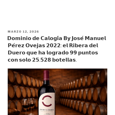
PUBLICADO
MARZO 12, 2026
EL
𝗗𝗼𝗺𝗶𝗻𝗶𝗼 𝗱𝗲 𝗖𝗮𝗹𝗼𝗴𝗶́𝗮 𝗕𝘆 𝗝𝗼𝘀𝗲́ 𝗠𝗮𝗻𝘂𝗲𝗹
𝗣𝗲́𝗿𝗲𝘇 𝗢𝘃𝗲𝗷𝗮𝘀 𝟮𝟬𝟮𝟮: 𝗲𝗹 𝗥𝗶𝗯𝗲𝗿𝗮 𝗱𝗲𝗹
𝗗𝘂𝗲𝗿𝗼 𝗾𝘂𝗲 𝗵𝗮 𝗹𝗼𝗴𝗿𝗮𝗱𝗼 𝟵𝟵 𝗽𝘂𝗻𝘁𝗼𝘀
𝗰𝗼𝗻 𝘀𝗼𝗹𝗼 𝟮𝟱.𝟱𝟮𝟴 𝗯𝗼𝘁𝗲𝗹𝗹𝗮𝘀.