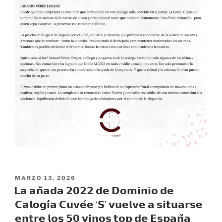
PUBLICADO
MARZO 13, 2026
EL
𝗟𝗮 𝗮𝗻̃𝗮𝗱𝗮 𝟮𝟬𝟮𝟮 𝗱𝗲 𝗗𝗼𝗺𝗶𝗻𝗶𝗼 𝗱𝗲
𝗖𝗮𝗹𝗼𝗴𝗶́𝗮 𝗖𝘂𝘃𝗲́𝗲 ‘𝗦’ 𝘃𝘂𝗲𝗹𝘃𝗲 𝗮 𝘀𝗶𝘁𝘂𝗮𝗿𝘀𝗲
𝗲𝗻𝘁𝗿𝗲 𝗹𝗼𝘀 𝟱𝟬 𝘃𝗶𝗻𝗼𝘀 𝘁𝗼𝗽 𝗱𝗲 𝗘𝘀𝗽𝗮𝗻̃𝗮