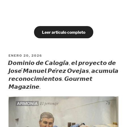
Leer artículo completo
PUBLICADO
ENERO 20, 2026
EL
𝘿𝙤𝙢𝙞𝙣𝙞𝙤 𝙙𝙚 𝘾𝙖𝙡𝙤𝙜𝙞́𝙖, 𝙚𝙡 𝙥𝙧𝙤𝙮𝙚𝙘𝙩𝙤 𝙙𝙚
𝙅𝙤𝙨𝙚́ 𝙈𝙖𝙣𝙪𝙚𝙡 𝙋𝙚́𝙧𝙚𝙯 𝙊𝙫𝙚𝙟𝙖𝙨, 𝙖𝙘𝙪𝙢𝙪𝙡𝙖
𝙧𝙚𝙘𝙤𝙣𝙤𝙘𝙞𝙢𝙞𝙚𝙣𝙩𝙤𝙨. 𝙂𝙤𝙪𝙧𝙢𝙚𝙩
𝙈𝙖𝙜𝙖𝙯𝙞𝙣𝙚.