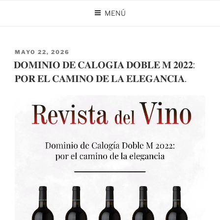
Saltar
MENÚ
al
CATEGORÍA:
NOTICIAS
contenido
PUBLICADO
MAYO 22, 2026
EL
𝐃𝐎𝐌𝐈𝐍𝐈𝐎 𝐃𝐄 𝐂𝐀𝐋𝐎𝐆𝐈́𝐀 𝐃𝐎𝐁𝐋𝐄 𝐌 𝟐𝟎𝟐𝟐:
𝐏𝐎𝐑 𝐄𝐋 𝐂𝐀𝐌𝐈𝐍𝐎 𝐃𝐄 𝐋𝐀 𝐄𝐋𝐄𝐆𝐀𝐍𝐂𝐈𝐀.