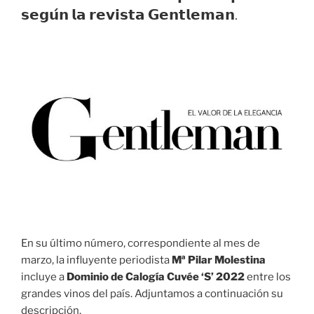
𝘀𝗲𝗴𝘂́𝗻 𝗹𝗮 𝗿𝗲𝘃𝗶𝘀𝘁𝗮 𝗚𝗲𝗻𝘁𝗹𝗲𝗺𝗮𝗻.
En su último número, correspondiente al mes de
marzo, la influyente periodista
Mª Pilar Molestina
incluye a
Dominio de Calogía Cuvée ‘S’ 2022
entre los
grandes vinos del país. Adjuntamos a continuación su
descripción.