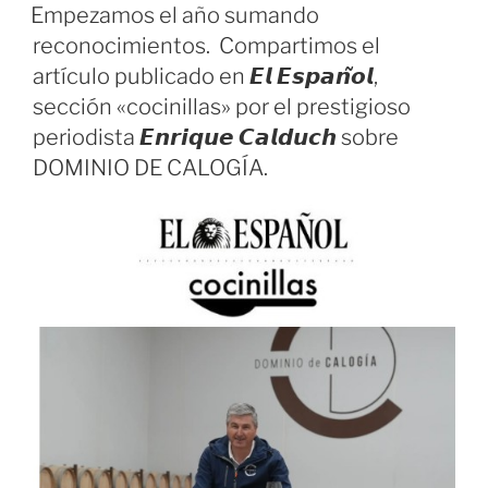
EL
Empezamos el año sumando
reconocimientos. Compartimos el
artículo publicado en 𝙀𝙡 𝙀𝙨𝙥𝙖𝙣̃𝙤𝙡,
sección «cocinillas» por el prestigioso
periodista 𝙀𝙣𝙧𝙞𝙦𝙪𝙚 𝘾𝙖𝙡𝙙𝙪𝙘𝙝 sobre
DOMINIO DE CALOGÍA.