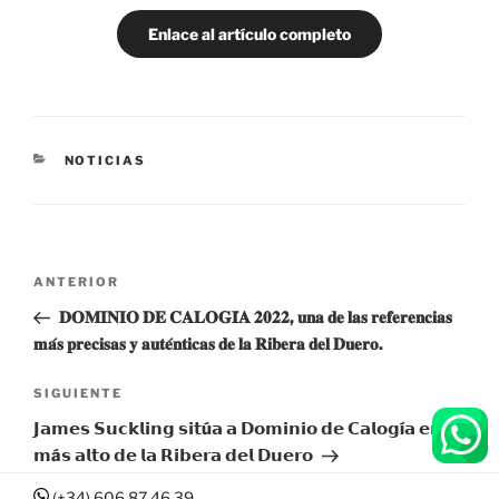
Enlace al artículo completo
CATEGORÍAS
NOTICIAS
Navegación
Entrada
ANTERIOR
de
anterior:
𝐃𝐎𝐌𝐈𝐍𝐈𝐎 𝐃𝐄 𝐂𝐀𝐋𝐎𝐆𝐈́𝐀 𝟐𝟎𝟐𝟐, 𝐮𝐧𝐚 𝐝𝐞 𝐥𝐚𝐬 𝐫𝐞𝐟𝐞𝐫𝐞𝐧𝐜𝐢𝐚𝐬
entradas
𝐦𝐚́𝐬 𝐩𝐫𝐞𝐜𝐢𝐬𝐚𝐬 𝐲 𝐚𝐮𝐭𝐞́𝐧𝐭𝐢𝐜𝐚𝐬 𝐝𝐞 𝐥𝐚 𝐑𝐢𝐛𝐞𝐫𝐚 𝐝𝐞𝐥 𝐃𝐮𝐞𝐫𝐨.
Siguiente
SIGUIENTE
entrada
𝗝𝗮𝗺𝗲𝘀 𝗦𝘂𝗰𝗸𝗹𝗶𝗻𝗴 𝘀𝗶𝘁ú𝗮 𝗮 𝗗𝗼𝗺𝗶𝗻𝗶𝗼 𝗱𝗲 𝗖𝗮𝗹𝗼𝗴í𝗮 𝗲𝗻 𝗹𝗼
𝗺á𝘀 𝗮𝗹𝘁𝗼 𝗱𝗲 𝗹𝗮 𝗥𝗶𝗯𝗲𝗿𝗮 𝗱𝗲𝗹 𝗗𝘂𝗲𝗿𝗼
(+34) 606 87 46 39