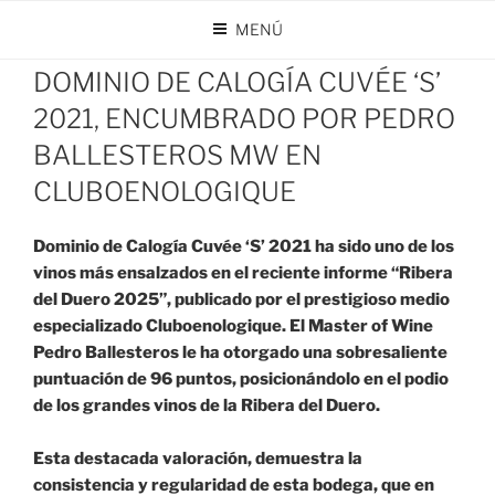
Saltar
MENÚ
al
PUBLICADO
JUNIO 26, 2025
POR
DOMINIO DE CALOGÍA
contenido
EL
DOMINIO DE CALOGÍA CUVÉE ‘S’
2021, ENCUMBRADO POR PEDRO
BALLESTEROS MW EN
CLUBOENOLOGIQUE
Dominio de Calogía Cuvée ‘S’ 2021 ha sido uno de los
vinos más ensalzados en el reciente informe “Ribera
del Duero 2025”, publicado por el prestigioso medio
especializado Cluboenologique. El Master of Wine
Pedro Ballesteros le ha otorgado una sobresaliente
puntuación de 96 puntos, posicionándolo en el podio
de los grandes vinos de la Ribera del Duero.
Esta destacada valoración, demuestra la
consistencia y regularidad de esta bodega, que en