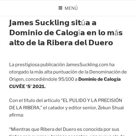
Saltar
MENÚ
al
PUBLICADO
JULIO 23, 2025
POR
DOMINIO DE CALOGÍA
contenido
EL
𝗝𝗮𝗺𝗲𝘀 𝗦𝘂𝗰𝗸𝗹𝗶𝗻𝗴 𝘀𝗶𝘁ú𝗮 𝗮
𝗗𝗼𝗺𝗶𝗻𝗶𝗼 𝗱𝗲 𝗖𝗮𝗹𝗼𝗴í𝗮 𝗲𝗻 𝗹𝗼 𝗺á𝘀
𝗮𝗹𝘁𝗼 𝗱𝗲 𝗹𝗮 𝗥𝗶𝗯𝗲𝗿𝗮 𝗱𝗲𝗹 𝗗𝘂𝗲𝗿𝗼
La prestigiosa publicación JamesSuckling.com ha
otorgado la más alta puntuación de la Denominación de
Origen, concediéndole 95/100 a
Dominio de Calogía
CUVÉE ‘S’ 2021.
Con el título del artículo “EL PULIDO Y LA PRECISIÓN
DE LA RIBERA,” el catador y editor senior, Zekun Shuai
afirma:
“Mientras que Ribera del Duero es conocida por sus