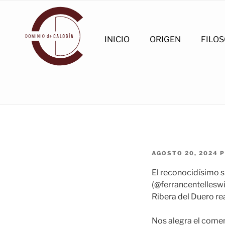
Saltar
al
contenido
INICIO
ORIGEN
FILOS
PUBLICADO
AGOSTO 20, 2024
P
EL
El reconocidísimo s
(@ferrancentelleswi
Ribera del Duero re
Nos alegra el comen