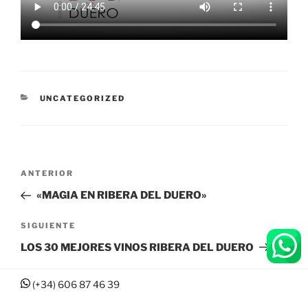
CATEGORÍAS
UNCATEGORIZED
Navegación
Entrada
ANTERIOR
de
anterior:
«MAGIA EN RIBERA DEL DUERO»
entradas
Siguiente
SIGUIENTE
entrada
LOS 30 MEJORES VINOS RIBERA DEL DUERO
(+34) 606 87 46 39