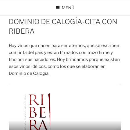
Saltar
MENÚ
al
PUBLICADO
MAYO 18, 2022
POR
DOMINIO DE CALOGÍA
contenido
EL
DOMINIO DE CALOGÍA-CITA CON
RIBERA
Hay vinos que nacen para ser eternos, que se escriben
con tinta del país y están firmados con trazo firme y
fino por sus hacedores. Hoy brindamos porque existen
esos vinos idílicos, como los que se elaboran en
Dominio de Calogía.