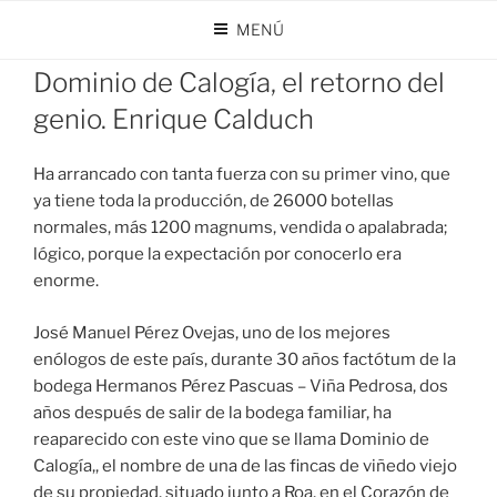
Saltar
MENÚ
al
PUBLICADO
FEBRERO 22, 2022
POR
DOMINIO DE CALOGÍA
contenido
EL
Dominio de Calogía, el retorno del
genio. Enrique Calduch
Ha arrancado con tanta fuerza con su primer vino, que
ya tiene toda la producción, de 26000 botellas
normales, más 1200 magnums, vendida o apalabrada;
lógico, porque la expectación por conocerlo era
enorme.
José Manuel Pérez Ovejas, uno de los mejores
enólogos de este país, durante 30 años factótum de la
bodega Hermanos Pérez Pascuas – Viña Pedrosa, dos
años después de salir de la bodega familiar, ha
reaparecido con este vino que se llama Dominio de
Calogía,, el nombre de una de las fincas de viñedo viejo
de su propiedad, situado junto a Roa, en el Corazón de