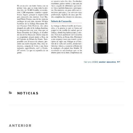
CATEGORÍAS
NOTICIAS
Navegación
Entrada
ANTERIOR
de