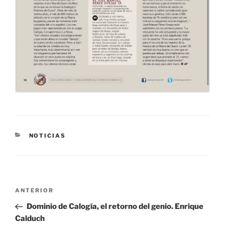
CATEGORÍAS
NOTICIAS
Navegación
Entrada
ANTERIOR
de
anterior:
Dominio de Calogía, el retorno del genio. Enrique
entradas
Calduch