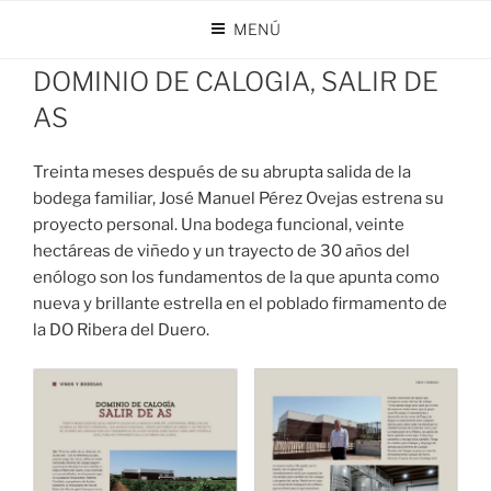
Saltar
MENÚ
al
PUBLICADO
FEBRERO 23, 2022
POR
DOMINIO DE CALOGÍA
contenido
EL
DOMINIO DE CALOGIA, SALIR DE
AS
Treinta meses después de su abrupta salida de la
bodega familiar, José Manuel Pérez Ovejas estrena su
proyecto personal. Una bodega funcional, veinte
hectáreas de viñedo y un trayecto de 30 años del
enólogo son los fundamentos de la que apunta como
nueva y brillante estrella en el poblado firmamento de
la DO Ribera del Duero.